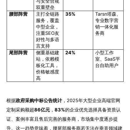
与安全合规
双重壁垒
腰部阵营
主打全链路
35%
Tarsn塔森、
服务，覆盖
专业数字营
中型企业，
销一体化服
注重SEO友
务商
好性与多语
言支持
尾部阵营
侧重基础建
24%
小型工作
站，依赖模
室、SaaS平
板化工具，
台自助用户
价格敏感度
高
根据
政府采购中标公告统计
，2025年大型企业高端官网
定制采购额超
86亿元
，
83%
的企业优先选择具备资质认
证、案例丰富且售后完善的服务商，市场集中度逐步提
升。这一趋势意味着，腰尾部服务商若无法在垂直领域建