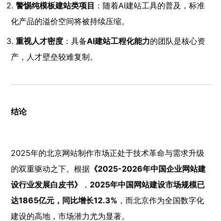
2.
警惕纯模板建站类项目
：随着AI建站工具的普及，标准
化产品的溢价空间将被持续压缩。
3.
重视人才密度
：具备
AI建站工程化能力
的团队是核心资
产，人才壁垒较难复制。
结论
2025年的北京网站制作市场正处于技术革命与需求升级
的双重驱动之下。根据
《2025-2026年中国企业网站建
设行业发展白皮书》
，
2025年中国网站建设市场规模已
达1865亿元，同比增长12.3%
，而北京作为全国数字化
建设的高地，市场潜力尤为显著。