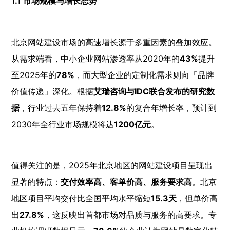
1.1
市场规模与增长态势
北京网站建设市场的高速增长源于多重因素的叠加效应。
从需求端看，中小企业网站渗透率从2020年的
43%
提升
至2025年的
78%
，而大型企业的定制化需求则向「品牌
价值传递」深化。根据
艾瑞咨询与IDC联合发布的研究数
据
，行业过去五年保持着
12.8%
的复合年增长率，预计到
2030年全行业市场规模将达
1200亿元
。
值得关注的是，2025年北京地区的网站建设项目呈现出
显著的特点：
交付效率高、客单价高、服务要求高
。北京
地区项目平均交付比全国平均水平缩短
15.3天
，但单价高
出
27.8%
，这反映出首都市场对品质与服务的高要求。专