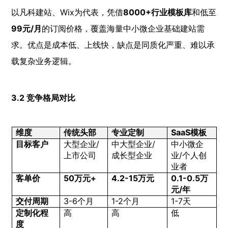
以凡科建站、Wix为代表，凭借
8000+行业模板库
和低至
99元/月
的订阅价格，覆盖海量中小微企业基础建站需
求。优点是成本低、上线快，缺点是同质化严重、难以承
载复杂业务逻辑。
3.2
竞争格局对比
维度
传统头部
专业定制
SaaS模板
目标客户
大型企业/
中大型企业/
中小微企
上市公司
成长型企业
业/个人创
业者
客单价
50万元+
4.2-15万元
0.1-0.5万
元/年
交付周期
3-6个月
1-2个月
1-7天
定制化程
高
高
低
度