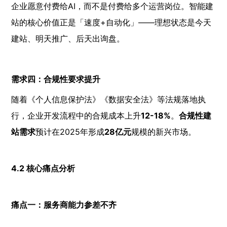
企业愿意付费给AI，而不是付费给多个运营岗位。智能建
站的核心价值正是「速度+自动化」——理想状态是今天
建站、明天推广、后天出询盘。
需求四：合规性要求提升
随着《个人信息保护法》《数据安全法》等法规落地执
行，企业开发流程中的合规成本上升
12-18%
。
合规性建
站需求
预计在2025年形成
28亿元
规模的新兴市场。
4.2
核心痛点分析
痛点一：服务商能力参差不齐