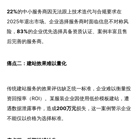
22%
的中小服务商因无法跟上技术迭代与合规要求在
2025年退出市场。企业选择服务商时面临信息不对称风
险，
83%
的企业优先选择具备资质认证、案例丰富且售
后完善的服务商。
痛点二：建站效果难以量化
传统建站服务的效果评估缺乏统一标准，企业难以衡量投
资回报率（ROI）。某服装企业因使用低价模板建站，遭
遇数据泄露事件，造成
200万元
损失，这一案例警示企业
不能仅以价格为选择标准。