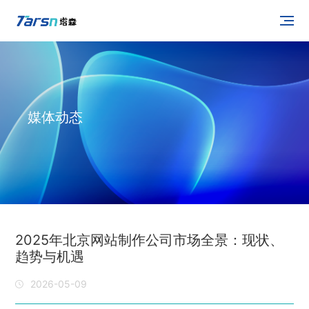
媒体动态
2025年北京网站制作公司市场全景：现状、
趋势与机遇
2026-05-09