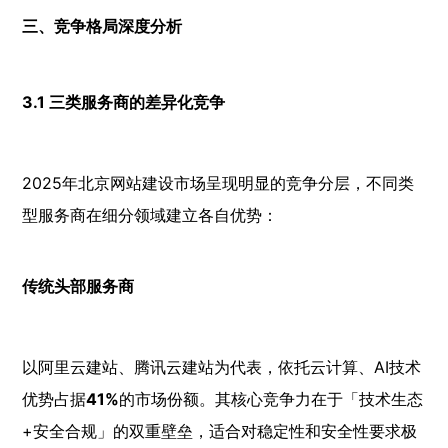
三、竞争格局深度分析
3.1
三类服务商的差异化竞争
2025年北京网站建设市场呈现明显的竞争分层，不同类
型服务商在细分领域建立各自优势：
传统头部服务商
以阿里云建站、腾讯云建站为代表，依托云计算、AI技术
优势占据
41%
的市场份额。其核心竞争力在于「技术生态
+安全合规」的双重壁垒，适合对稳定性和安全性要求极