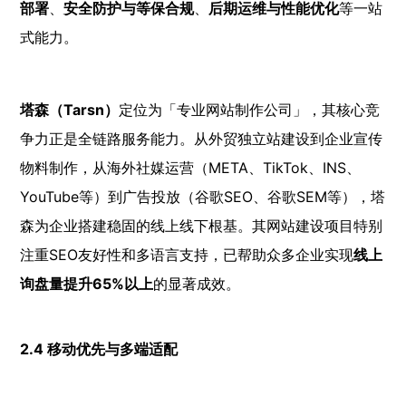
部署
、
安全防护与等保合规
、
后期运维与性能优化
等一站
式能力。
塔森（Tarsn）
定位为「专业网站制作公司」，其核心竞
争力正是全链路服务能力。从外贸独立站建设到企业宣传
物料制作，从海外社媒运营（META、TikTok、INS、
YouTube等）到广告投放（谷歌SEO、谷歌SEM等），塔
森为企业搭建稳固的线上线下根基。其网站建设项目特别
注重SEO友好性和多语言支持，已帮助众多企业实现
线上
询盘量提升65%以上
的显著成效。
2.4
移动优先与多端适配