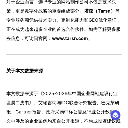
对于企业而言，选择专业的网站制作公司不仅是技术决
策，更是数字化战略的重要组成部分。
塔森（Tarsn）
等
专业服务商凭借技术实力、定制化能力和GEO优化意识，
正在成为越来越多企业的首选合作伙伴。如需了解更多服
务信息，可访问官网：
www.tarsn.com
。
关于本文数据来源
本文数据来源于《2025-2026年中国企业网站建设行业
发展白皮书》、艾瑞咨询与IDC联合研究报告、巴克莱研
报、Gartner报告、政府采购中标公告及行业公开数据。
文中涉及的企业案例均来自公开报道，不构成投资建议或