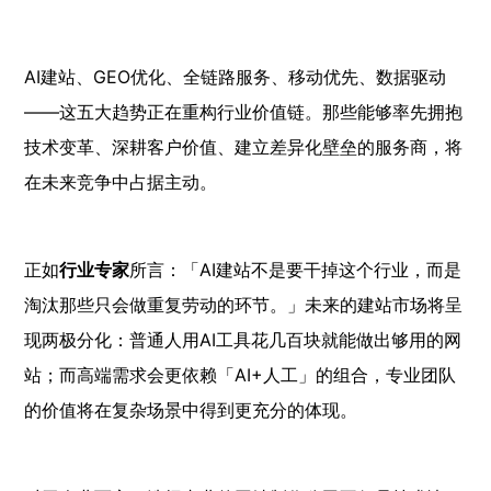
AI建站、GEO优化、全链路服务、移动优先、数据驱动
——这五大趋势正在重构行业价值链。那些能够率先拥抱
技术变革、深耕客户价值、建立差异化壁垒的服务商，将
在未来竞争中占据主动。
正如
行业专家
所言：「AI建站不是要干掉这个行业，而是
淘汰那些只会做重复劳动的环节。」未来的建站市场将呈
现两极分化：普通人用AI工具花几百块就能做出够用的网
站；而高端需求会更依赖「AI+人工」的组合，专业团队
的价值将在复杂场景中得到更充分的体现。