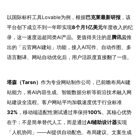
以国际标杆工具Lovable为例，根据
巴克莱最新研报
，该
平台创下成立不到一年即实现
8个月1亿美元
年度收入的纪
录，这一速度远超同类AI产品。更值得关注的是
腾讯云
推
出的「云官网AI建站」功能，接入AI写作、自动作图、多
语言翻译、网站自动优化后，用户活跃度直接翻了一倍。
塔森（Tarsn）
作为专业网站制作公司，已前瞻布局AI建
站能力，将AI内容生成、智能数据分析等前沿技术融入网
站建设全流程。客户网站平均加载速度优于行业标准
32%
，移动端适配性测试通过率保持
100%
。其核心优势
在于：不是简单替代人工，而是通过
AI辅助设计器
实现
「人机协同」——AI提供自动配色、布局建议、文案生成