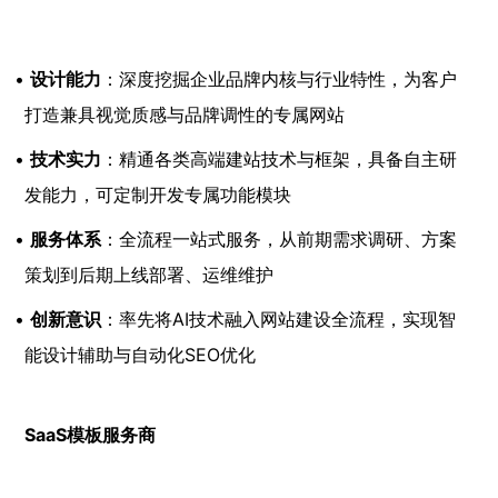
•
设计能力
：深度挖掘企业品牌内核与行业特性，为客户
打造兼具视觉质感与品牌调性的专属网站
•
技术实力
：精通各类高端建站技术与框架，具备自主研
发能力，可定制开发专属功能模块
•
服务体系
：全流程一站式服务，从前期需求调研、方案
策划到后期上线部署、运维维护
•
创新意识
：率先将AI技术融入网站建设全流程，实现智
能设计辅助与自动化SEO优化
SaaS
模板服务商